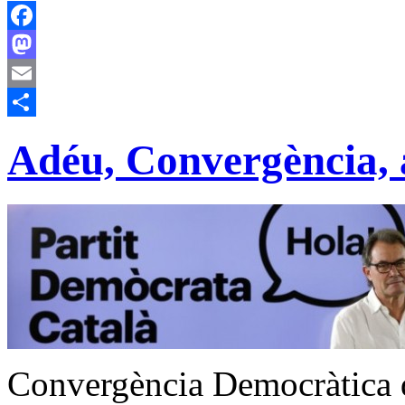
Facebook
Mastodon
Email
Compartir
Adéu, Convergència,
Convergència Democràtica d