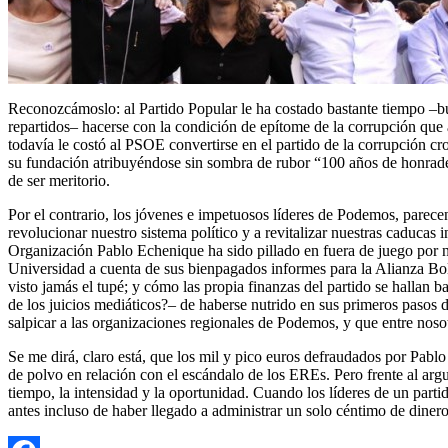
Reconozcámoslo: al Partido Popular le ha costado bastante tiempo –bu
repartidos– hacerse con la condición de epítome de la corrupción que 
todavía le costó al PSOE convertirse en el partido de la corrupción c
su fundación atribuyéndose sin sombra de rubor “100 años de honradez
de ser meritorio.
Por el contrario, los jóvenes e impetuosos líderes de Podemos, parece
revolucionar nuestro sistema político y a revitalizar nuestras caducas
Organización Pablo Echenique ha sido pillado en fuera de juego por
Universidad a cuenta de sus bienpagados informes para la Alianza Bo
visto jamás el tupé; y cómo las propia finanzas del partido se hallan
de los juicios mediáticos?– de haberse nutrido en sus primeros pasos
salpicar a las organizaciones regionales de Podemos, y que entre nos
Se me dirá, claro está, que los mil y pico euros defraudados por Pab
de polvo en relación con el escándalo de los EREs. Pero frente al ar
tiempo, la intensidad y la oportunidad. Cuando los líderes de un part
antes incluso de haber llegado a administrar un solo céntimo de diner