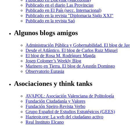
Publicado en el diario Las Provincias
Publicado en El País (secc. Internacional)
Publicado en la revista "Diplomacia Siglo XXI"
Publicado en la revista Saó
Algunos blogs amigos
Administración Pública y Gobernabilidad. El blog de Jav
Desde el Atlántico. El blog de Carlos Ruiz Miguel
El blog de Rosa M. Rodríguez Magda
Josep Colomer’s Weekly Blog
Marinero en Tierra. El blog de Agustín Domingo
Observatorio Eurasia
Asociaciones y think tanks
AVAPOL: Asociación Valenciana de Politología
Fundación Ciudadanía y Valores
Fundación Speiro-Revista Verbo
Grupo Español de Estudios Estratégicos (GEES)
Hazteoir.org: La web del ciudadano activo
Real Instituto Elcano