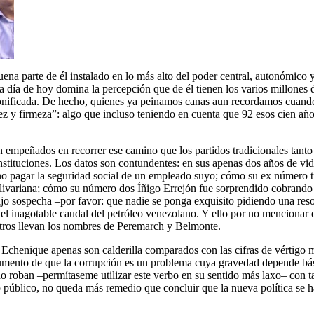
ena parte de él instalado en lo más alto del poder central, autonómico
a día de hoy domina la percepción que de él tienen los varios millones 
ronificada. De hecho, quienes ya peinamos canas aun recordamos cuando a
 y firmeza”: algo que incluso teniendo en cuenta que 92 esos cien años 
n empeñados en recorrer ese camino que los partidos tradicionales tant
 instituciones. Los datos son contundentes: en sus apenas dos años de v
 no pagar la seguridad social de un empleado suyo; cómo su ex número 
livariana; cómo su número dos Íñigo Errejón fue sorprendido cobrando 
 bajo sospecha –por favor: que nadie se ponga exquisito pidiendo una re
 del inagotable caudal del petróleo venezolano. Y ello por no menciona
otros llevan los nombres de Peremarch y Belmonte.
lo Echenique apenas son calderilla comparados con las cifras de vértig
gumento de que la corrupción es un problema cuya gravedad depende bás
ido roban –permítaseme utilizar este verbo en su sentido más laxo– con 
o público, no queda más remedio que concluir que la nueva política se 