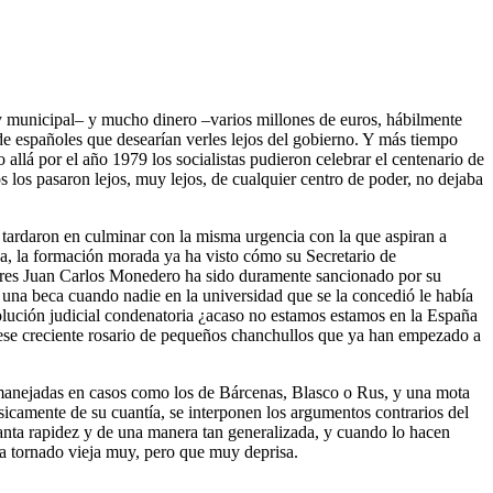
 y municipal– y mucho dinero –varios millones de euros, hábilmente
de españoles que desearían verles lejos del gobierno. Y más tiempo
llá por el año 1979 los socialistas pudieron celebrar el centenario de
los pasaron lejos, muy lejos, de cualquier centro de poder, no dejaba
o tardaron en culminar con la misma urgencia con la que aspiran a
ida, la formación morada ya ha visto cómo su Secretario de
tres Juan Carlos Monedero ha sido duramente sancionado por su
una beca cuando nadie en la universidad que se la concedió le había
solución judicial condenatoria ¿acaso no estamos estamos en la España
r ese creciente rosario de pequeños chanchullos que ya han empezado a
o manejadas en casos como los de Bárcenas, Blasco o Rus, y una mota
icamente de su cuantía, se interponen los argumentos contrarios del
tanta rapidez y de una manera tan generalizada, y cuando lo hacen
ha tornado vieja muy, pero que muy deprisa.