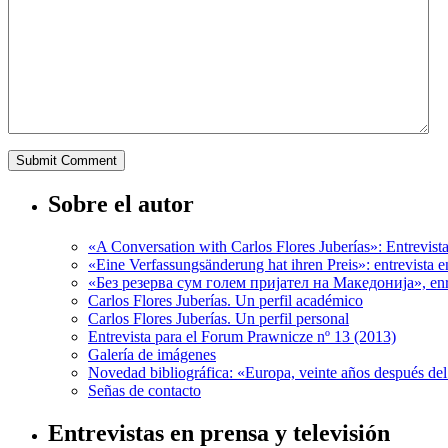
Sobre el autor
«A Conversation with Carlos Flores Juberías»: Entrevis
«Eine Verfassungsänderung hat ihren Preis»: entrevista 
«Без резерва сум голем пријател на Македонија», enr
Carlos Flores Juberías. Un perfil académico
Carlos Flores Juberías. Un perfil personal
Entrevista para el Forum Prawnicze nº 13 (2013)
Galería de imágenes
Novedad bibliográfica: «Europa, veinte años después de
Señas de contacto
Entrevistas en prensa y televisión