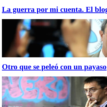
La guerra por mi cuenta. El blo
Otro que se peleó con un payaso