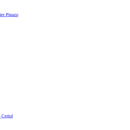
ier Pinazo
 Ceriol