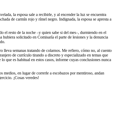
velada, la esposa sale a recibirle, y al encender la luz se encuentra
nchada de carmín rojo y rímel negro. Indignada, la esposa se apresta a
ndo el resto de la noche –y quien sabe si del mes–, durmiendo en el
sa hubiera solicitado en Comisaría el parte de lesiones y la denuncia
ado.
o lleva semanas tratando de colarnos. Me refiero, cómo no, al cuento
anjero de currículo tirando a discreto y especializado en temas que
e lo que es habitual en estos casos, informe cuyas conclusiones nunca
s medios, en lugar de correrle a escobazos por mentiroso, andan
jercicio. ¡Cosas veredes!