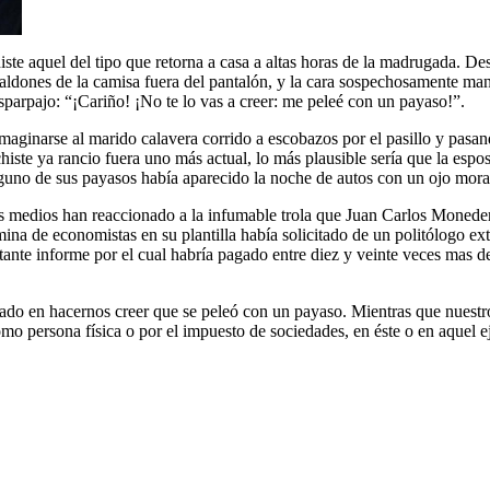
iste aquel del tipo que retorna a casa a altas horas de la madrugada. Des
os faldones de la camisa fuera del pantalón, y la cara sospechosamente ma
esparpajo: “¡Cariño! ¡No te lo vas a creer: me peleé con un payaso!”.
imaginarse al marido calavera corrido a escobazos por el pasillo y pasa
histe ya rancio fuera uno más actual, lo más plausible sería que la espo
alguno de sus payasos había aparecido la noche de autos con un ojo mor
s medios han reaccionado a la infumable trola que Juan Carlos Moneder
na de economistas en su plantilla había solicitado de un politólogo extr
rtante informe por el cual habría pagado entre diez y veinte veces mas d
.
o en hacernos creer que se peleó con un payaso. Mientras que nuestro
mo persona física o por el impuesto de sociedades, en éste o en aquel e