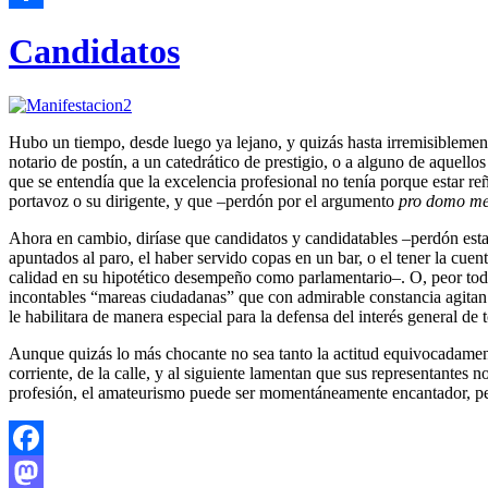
Compartir
Candidatos
Hubo un tiempo, desde luego ya lejano, y quizás hasta irremisiblemente
notario de postín, a un catedrático de prestigio, o a alguno de aquel
que se entendía que la excelencia profesional no tenía porque estar re
portavoz o su dirigente, y que –perdón por el argumento
pro domo m
Ahora en cambio, diríase que candidatos y candidatables –perdón esta
apuntados al paro, el haber servido copas en un bar, o el tener la cue
calidad en su hipotético desempeño como parlamentario–. O, peor toda
incontables “mareas ciudadanas” que con admirable constancia agitan l
le habilitara de manera especial para la defensa del interés general de 
Aunque quizás lo más chocante no sea tanto la actitud equivocadamente
corriente, de la calle, y al siguiente lamentan que sus representantes 
profesión, el amateurismo puede ser momentáneamente encantador, per
Facebook