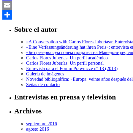
Mastodon
Email
Compartir
Sobre el autor
«A Conversation with Carlos Flores Juberías»: Entrevis
«Eine Verfassungsänderung hat ihren Preis»: entrevista 
«Без резерва сум голем пријател на Македонија», enr
Carlos Flores Juberías. Un perfil académico
Carlos Flores Juberías. Un perfil personal
Entrevista para el Forum Prawnicze nº 13 (2013)
Galería de imágenes
Novedad bibliográfica: «Europa, veinte años después de
Señas de contacto
Entrevistas en prensa y televisión
Archivos
septiembre 2016
agosto 2016